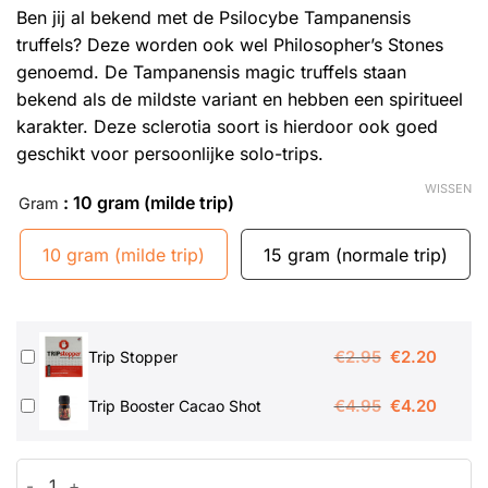
Ben jij al bekend met de Psilocybe Tampanensis
truffels? Deze worden ook wel Philosopher’s Stones
genoemd. De Tampanensis magic truffels staan
bekend als de mildste variant en hebben een spiritueel
karakter. Deze sclerotia soort is hierdoor ook goed
geschikt voor persoonlijke solo-trips.
WISSEN
: 10 gram (milde trip)
Gram
10 gram (milde trip)
15 gram (normale trip)
Oorspronkeli
Huidig
€
2.95
€
2.20
Trip Stopper
prijs
prijs
Oorspronkeli
Huidig
€
4.95
€
4.20
Trip Booster Cacao Shot
was:
is:
prijs
prijs
€2.95.
€2.20.
was:
is:
Tampanensis Magic Truffels aantal
€4.95.
€4.20.