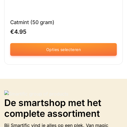
Catmint (50 gram)
€
4.95
Opties selecteren
Dit
product
heeft
meerdere
variaties.
Deze
optie
De smartshop met het
kan
gekozen
complete assortiment
worden
op
de
Bij Smartific vind je alles op een plek. Van magic