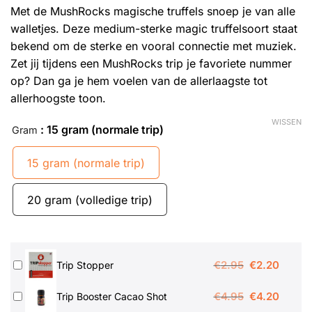
Met de MushRocks magische truffels snoep je van alle
walletjes. Deze medium-sterke magic truffelsoort staat
bekend om de sterke en vooral connectie met muziek.
Zet jij tijdens een MushRocks trip je favoriete nummer
op? Dan ga je hem voelen van de allerlaagste tot
allerhoogste toon.
WISSEN
: 15 gram (normale trip)
Gram
15 gram (normale trip)
20 gram (volledige trip)
Oorspronkeli
Huidig
€
2.95
€
2.20
Trip Stopper
prijs
prijs
Oorspronkeli
Huidig
€
4.95
€
4.20
Trip Booster Cacao Shot
was:
is: