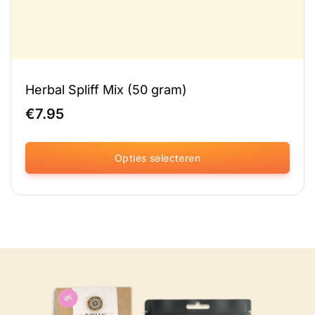
Herbal Spliff Mix (50 gram)
€
7.95
Opties selecteren
Dit
product
heeft
meerdere
variaties.
Deze
optie
kan
gekozen
worden