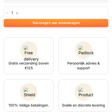
prijs
prijs
€2.95.
€2.20.
was:
is:
MushRocks Magic Truffels aantal
€4.95.
€4.20.
Toevoegen aan winkelwagen
Gratis verzending boven
Persoonlijk advies &
€125
support
100% Veilige betalingen.
Snelle en discrete levering