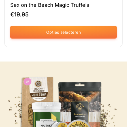
Sex on the Beach Magic Truffels
€
19.95
Opties selecteren
Dit
product
heeft
meerdere
variaties.
Deze
optie
kan
gekozen
worden
op
de
productpagina