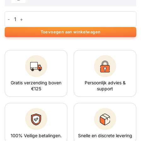
prijs
prijs
€2.95.
€2.20.
was:
is:
Atlantis Magic Truffels aantal
€4.95.
€4.20.
Toevoegen aan winkelwagen
Gratis verzending boven
Persoonlijk advies &
€125
support
100% Veilige betalingen.
Snelle en discrete levering