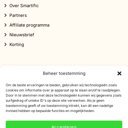
Over Smartific
Partners
Affiliate programma
Nieuwsbrief
Korting
Beheer toestemming
Abonneer je op onze nieuwsbrief
Om de beste ervaringen te bieden, gebruiken wij technologieën zoals
cookies om informatie over je apparaat op te slaan en/of te raadplegen.
Schrijf je in voor onze nieuwsbrief en ontvang 10%
Door in te stemmen met deze technologieën kunnen wij gegevens zoals
surfgedrag of unieke ID's op deze site verwerken. Als je geen
korting op je eerste bestelling.
toestemming geeft of uw toestemming intrekt, kan dit een nadelige
invloed hebben op bepaalde functies en mogelijkheden.
E-
mailadres
Accepteren