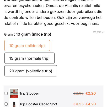
ervaren psychonauten. Omdat de Atlantis relatief mild
is wordt hij onder andere gekozen door gebruikers die
de controle willen behouden. Ook zijn ze vanwege het
relatief milde karakter goed geschikt voor beginners.
WISSEN
: 10 gram (milde trip)
Gram
10 gram (milde trip)
15 gram (normale trip)
20 gram (volledige trip)
Oorspronkeli
Huidig
€
2.95
€
2.20
Trip Stopper
prijs
prijs
Oorspronkeli
Huidig
€
4.95
€
4.20
Trip Booster Cacao Shot
was:
is: