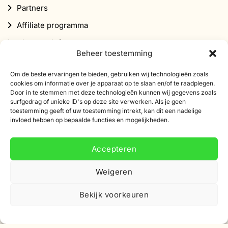
Partners
Affiliate programma
Nieuwsbrief
Beheer toestemming
Korting
Om de beste ervaringen te bieden, gebruiken wij technologieën zoals
cookies om informatie over je apparaat op te slaan en/of te raadplegen.
Door in te stemmen met deze technologieën kunnen wij gegevens zoals
surfgedrag of unieke ID's op deze site verwerken. Als je geen
toestemming geeft of uw toestemming intrekt, kan dit een nadelige
invloed hebben op bepaalde functies en mogelijkheden.
Abonneer je op onze nieuwsbrief
Accepteren
Schrijf je in voor onze nieuwsbrief en ontvang 10%
korting op je eerste bestelling.
Weigeren
E-
Bekijk voorkeuren
mailadres