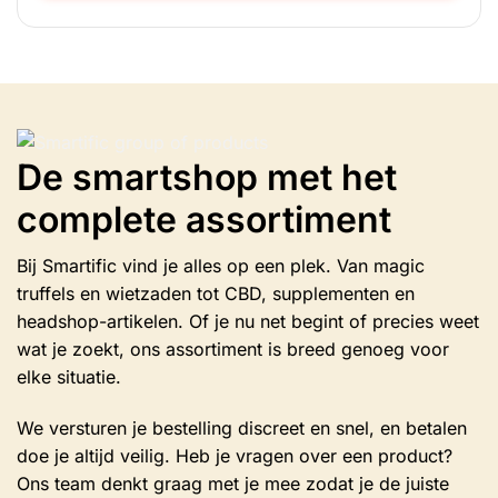
Dit
product
heeft
meerdere
variaties.
Deze
optie
De smartshop met het
kan
gekozen
complete assortiment
worden
op
de
Bij Smartific vind je alles op een plek. Van magic
productpagina
truffels en wietzaden tot CBD, supplementen en
headshop-artikelen. Of je nu net begint of precies weet
wat je zoekt, ons assortiment is breed genoeg voor
elke situatie.
We versturen je bestelling discreet en snel, en betalen
doe je altijd veilig. Heb je vragen over een product?
Ons team denkt graag met je mee zodat je de juiste