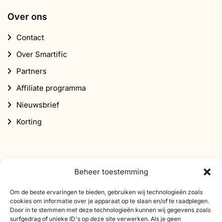
Over ons
Contact
Over Smartific
Partners
Affiliate programma
Nieuwsbrief
Korting
Beheer toestemming
Abonneer je op onze nieuwsbrief
Om de beste ervaringen te bieden, gebruiken wij technologieën zoals
cookies om informatie over je apparaat op te slaan en/of te raadplegen.
Schrijf je in voor onze nieuwsbrief en ontvang 10%
Door in te stemmen met deze technologieën kunnen wij gegevens zoals
surfgedrag of unieke ID's op deze site verwerken. Als je geen