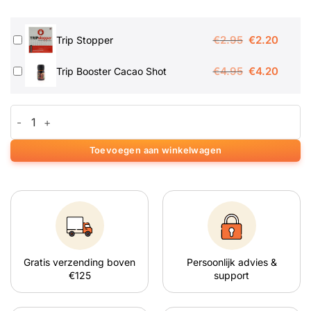
Oorspronkeli
Huidig
€
2.95
€
2.20
Trip Stopper
prijs
prijs
Oorspronkeli
Huidig
€
4.95
€
4.20
Trip Booster Cacao Shot
was:
is:
prijs
prijs
€2.95.
€2.20.
was:
is:
SugaShrooms Magic Truffels aantal
€4.95.
€4.20.
Toevoegen aan winkelwagen
Gratis verzending boven
Persoonlijk advies &
€125
support