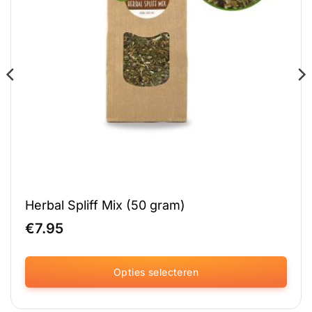
Herbal Spliff Mix (50 gram)
€
7.95
Opties selecteren
Dit
product