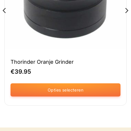
Thorinder Oranje Grinder
€
39.95
Opties selecteren
Dit
product
heeft
meerdere
variaties.
Deze