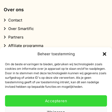
Over ons
Contact
Over Smartific
Partners
Affiliate programma
Beheer toestemming
Nieuwsbrief
Korting
Om de beste ervaringen te bieden, gebruiken wij technologieën zoals
cookies om informatie over je apparaat op te slaan en/of te raadplegen.
Door in te stemmen met deze technologieën kunnen wij gegevens zoals
surfgedrag of unieke ID's op deze site verwerken. Als je geen
toestemming geeft of uw toestemming intrekt, kan dit een nadelige
invloed hebben op bepaalde functies en mogelijkheden.
Abonneer je op onze nieuwsbrief
Accepteren
Schrijf je in voor onze nieuwsbrief en ontvang 10%