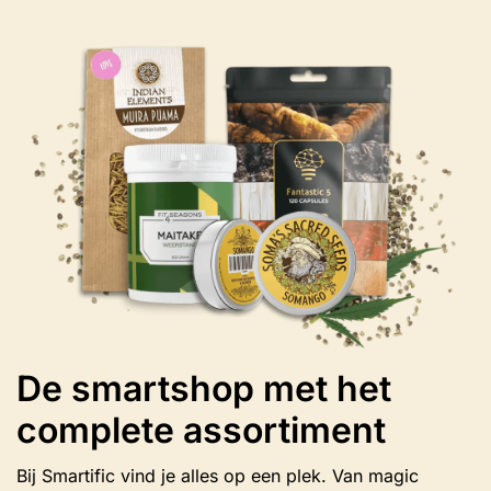
optie
kan
gekozen
worden
op
de
productpagina
De smartshop met het
complete assortiment
Bij Smartific vind je alles op een plek. Van magic