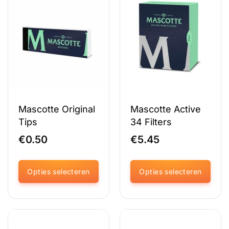
Mascotte Original
Mascotte Active
Tips
34 Filters
€
0.50
€
5.45
Opties selecteren
Opties selecteren
Dit
Dit
product
product
heeft
heeft
meerdere
meerdere