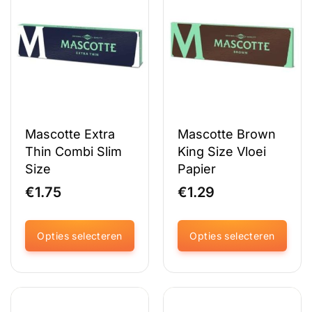
Deze
Deze
optie
optie
kan
kan
gekozen
gekozen
worden
worden
op
op
de
de
productpagina
productpagina
Mascotte Extra
Mascotte Brown
Thin Combi Slim
King Size Vloei
Size
Papier
€
1.75
€
1.29
Opties selecteren
Opties selecteren
Dit
Dit
product
product
heeft
heeft
meerdere
meerdere