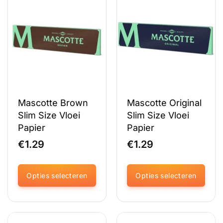
variaties.
variaties.
Deze
Deze
optie
optie
kan
kan
gekozen
gekozen
worden
worden
op
op
de
de
productpagina
productpagina
Mascotte Brown
Mascotte Original
Slim Size Vloei
Slim Size Vloei
Papier
Papier
€
1.29
€
1.29
Opties selecteren
Opties selecteren
Dit
Dit
product
product
heeft
heeft
meerdere
meerdere