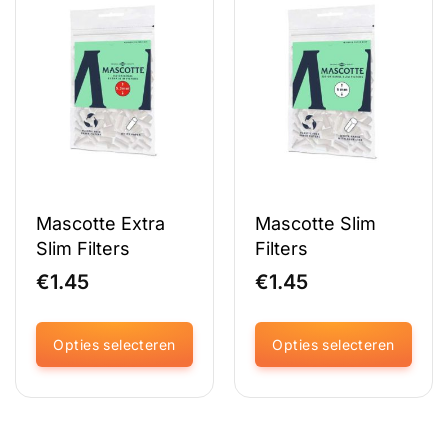
meerdere
meerdere
variaties.
variaties.
Deze
Deze
optie
optie
kan
kan
gekozen
gekozen
worden
worden
op
op
de
de
productpagina
productpagina
Mascotte Extra
Mascotte Slim
Slim Filters
Filters
€
1.45
€
1.45
Opties selecteren
Opties selecteren
Dit
Dit
product
product
heeft
heeft
meerdere
meerdere