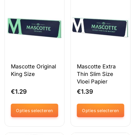
variaties.
variaties.
Deze
Deze
optie
optie
kan
kan
gekozen
gekozen
worden
worden
op
op
de
de
productpagina
productpagina
Mascotte Original
Mascotte Extra
King Size
Thin Slim Size
Vloei Papier
€
1.29
€
1.39
Opties selecteren
Opties selecteren
Dit
Dit
product
product
heeft
heeft