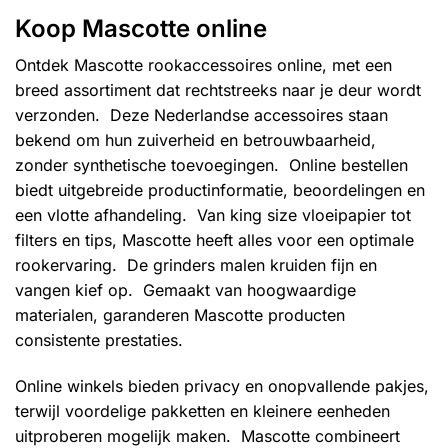
variaties.
variaties.
Koop Mascotte online
Deze
Deze
optie
optie
Ontdek Mascotte rookaccessoires online, met een
kan
kan
breed assortiment dat rechtstreeks naar je deur wordt
gekozen
gekozen
verzonden. Deze Nederlandse accessoires staan
worden
worden
bekend om hun zuiverheid en betrouwbaarheid,
op
op
de
de
zonder synthetische toevoegingen. Online bestellen
productpagina
productpagina
biedt uitgebreide productinformatie, beoordelingen en
een vlotte afhandeling. Van king size vloeipapier tot
filters en tips, Mascotte heeft alles voor een optimale
rookervaring. De grinders malen kruiden fijn en
vangen kief op. Gemaakt van hoogwaardige
materialen, garanderen Mascotte producten
consistente prestaties.
Online winkels bieden privacy en onopvallende pakjes,
terwijl voordelige pakketten en kleinere eenheden
uitproberen mogelijk maken. Mascotte combineert