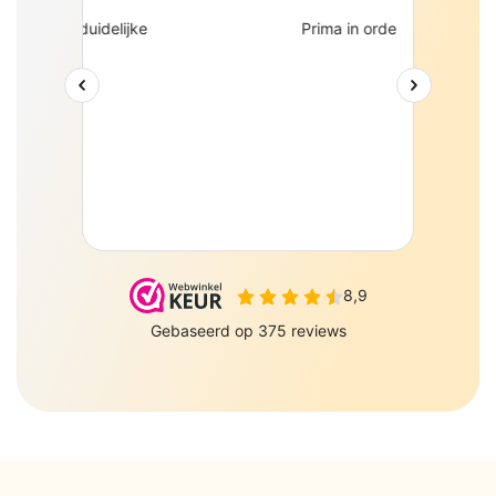
PePePe BV Sulky 6 J
Zeewolde 3897AJ
085-0160877