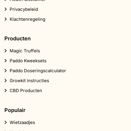
Growkit instructies
CBD Producten
Populair
Wietzaadjes
Headshop
Supplementen
CBD
Smartshop
Shroomshop
Over ons
Contact