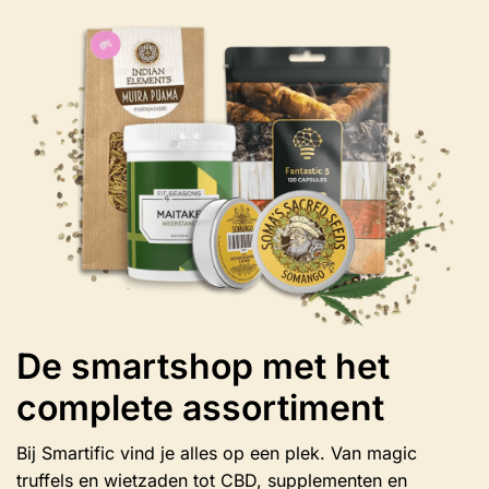
Deze
optie
kan
gekozen
worden
op
de
productpagina
De smartshop met het
complete assortiment
Bij Smartific vind je alles op een plek. Van magic
truffels en wietzaden tot CBD, supplementen en