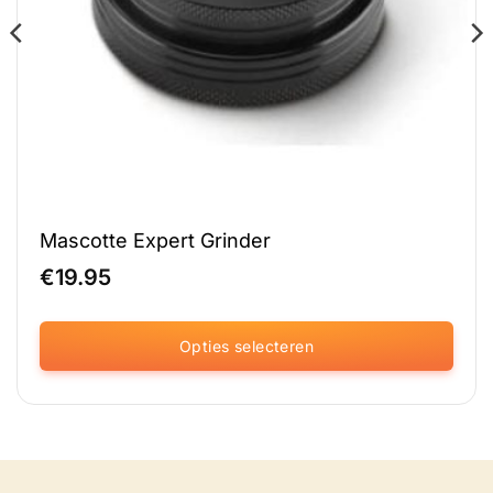
Mascotte Expert Grinder
€
19.95
Opties selecteren
Dit
product
heeft
meerdere
variaties.