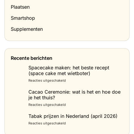
Plaatsen
Smartshop
Supplementen
Recente berichten
Spacecake maken: het beste recept
(space cake met wietboter)
voor
Reacties uitgeschakeld
Spacecake
maken:
Cacao Ceremonie: wat is het en hoe doe
het
je het thuis?
beste
voor
Reacties uitgeschakeld
recept
Cacao
(space
Ceremonie:
Tabak prijzen in Nederland (april 2026)
cake
wat
met
voor
Reacties uitgeschakeld
is
wietboter)
Tabak
het
prijzen