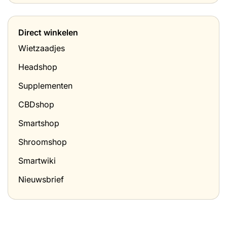
en
in
hoe
Nederland
doe
(april
je
Direct winkelen
2026)
het
thuis?
Wietzaadjes
Headshop
Supplementen
CBDshop
Smartshop
Shroomshop
Smartwiki
Nieuwsbrief