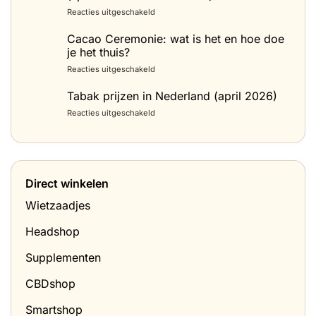
voor
Reacties uitgeschakeld
Spacecake
maken:
Cacao Ceremonie: wat is het en hoe doe
het
je het thuis?
beste
voor
Reacties uitgeschakeld
recept
Cacao
(space
Ceremonie:
Tabak prijzen in Nederland (april 2026)
cake
wat
met
voor
Reacties uitgeschakeld
is
wietboter)
Tabak
het
prijzen
en
in
hoe
Nederland
doe
(april
je
Direct winkelen
2026)
het
thuis?
Wietzaadjes
Headshop
Supplementen
CBDshop
Smartshop