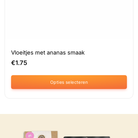
Vloeitjes met ananas smaak
€
1.75
Opties selecteren
Dit
product
heeft
meerdere
variaties.
Deze
optie
kan