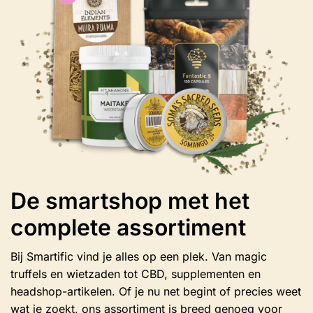
gekozen
worden
op
de
productpagina
De smartshop met het
complete assortiment
Bij Smartific vind je alles op een plek. Van magic
truffels en wietzaden tot CBD, supplementen en
headshop-artikelen. Of je nu net begint of precies weet
wat je zoekt, ons assortiment is breed genoeg voor