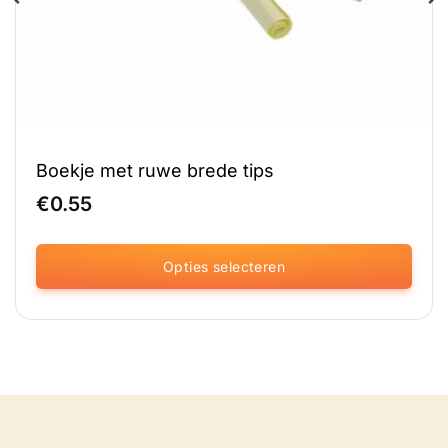
Boekje met ruwe brede tips
€
0.55
Opties selecteren
Dit
product
heeft
meerdere
variaties.
Deze
optie
kan