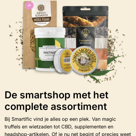
gekozen
worden
op
de
productpagina
De smartshop met het
complete assortiment
Bij Smartific vind je alles op een plek. Van magic
truffels en wietzaden tot CBD, supplementen en
headshop-artikelen. Of je nu net begint of precies weet