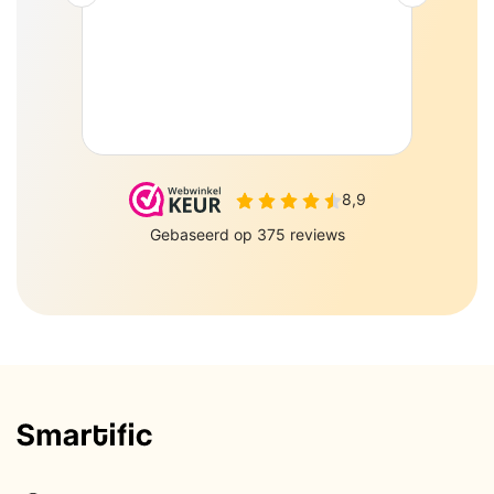
PePePe BV Sulky 6 J
Zeewolde 3897AJ
085-0160877
Informatie