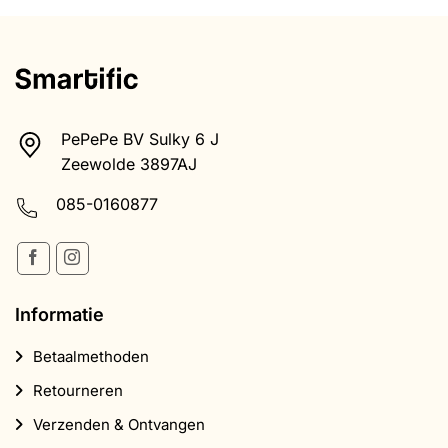
meerdere
variaties.
Deze
optie
kan
gekozen
worden
PePePe BV Sulky 6 J
op
Zeewolde 3897AJ
de
productpagina
085-0160877
Informatie
Betaalmethoden
Retourneren
Verzenden & Ontvangen