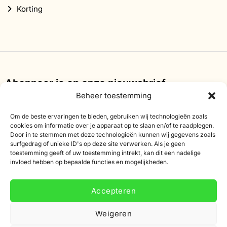
Korting
Abonneer je op onze nieuwsbrief
Beheer toestemming
Schrijf je in voor onze nieuwsbrief en ontvang 10%
korting op je eerste bestelling.
Om de beste ervaringen te bieden, gebruiken wij technologieën zoals
cookies om informatie over je apparaat op te slaan en/of te raadplegen.
Door in te stemmen met deze technologieën kunnen wij gegevens zoals
E-
surfgedrag of unieke ID's op deze site verwerken. Als je geen
mailadres
toestemming geeft of uw toestemming intrekt, kan dit een nadelige
invloed hebben op bepaalde functies en mogelijkheden.
Accepteren
Weigeren