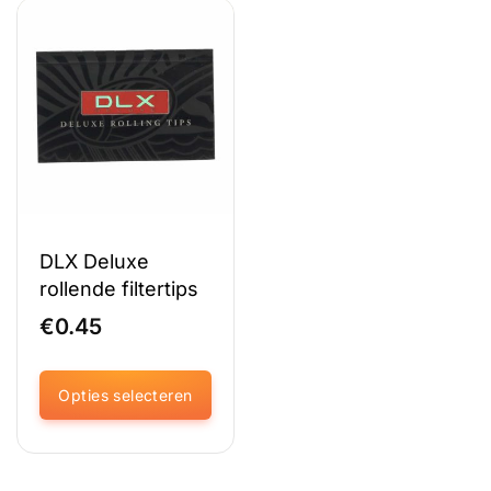
DLX Deluxe
rollende filtertips
€
0.45
Opties selecteren
Dit
product
heeft