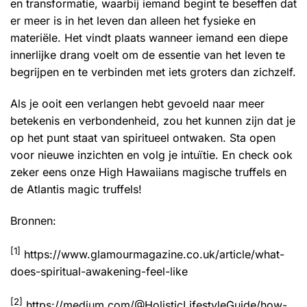
en transformatie, waarbij iemand begint te beseffen dat
er meer is in het leven dan alleen het fysieke en
materiële. Het vindt plaats wanneer iemand een diepe
innerlijke drang voelt om de essentie van het leven te
begrijpen en te verbinden met iets groters dan zichzelf.
Als je ooit een verlangen hebt gevoeld naar meer
betekenis en verbondenheid, zou het kunnen zijn dat je
op het punt staat van spiritueel ontwaken. Sta open
voor nieuwe inzichten en volg je intuïtie. En check ook
zeker eens onze
High Hawaiians magische truffels
en
de
Atlantis magic truffels
!
Bronnen:
[1]
https://www.glamourmagazine.co.uk/article/what-
does-spiritual-awakening-feel-like
[2]
https://medium.com/@HolisticLifestyleGuide/how-