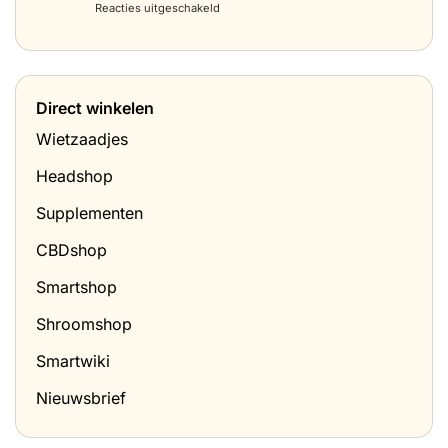
met
voor
Reacties uitgeschakeld
is
wietboter)
Tabak
het
prijzen
en
in
hoe
Nederland
doe
(april
je
Direct winkelen
2026)
het
thuis?
Wietzaadjes
Headshop
Supplementen
CBDshop
Smartshop
Shroomshop
Smartwiki
Nieuwsbrief