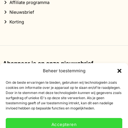
Affiliate programma
Nieuwsbrief
Korting
Abonneer je op onze nieuwsbrief
Beheer toestemming
Schrijf je in voor onze nieuwsbrief en ontvang 10%
korting op je eerste bestelling.
Om de beste ervaringen te bieden, gebruiken wij technologieën zoals
cookies om informatie over je apparaat op te slaan en/of te raadplegen.
E-
Door in te stemmen met deze technologieën kunnen wij gegevens zoals
surfgedrag of unieke ID's op deze site verwerken. Als je geen
mailadres
toestemming geeft of uw toestemming intrekt, kan dit een nadelige
invloed hebben op bepaalde functies en mogelijkheden.
Accepteren