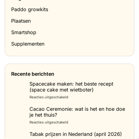
Paddo growkits
Plaatsen
Smartshop
Supplementen
Recente berichten
Spacecake maken: het beste recept
(space cake met wietboter)
voor
Reacties uitgeschakeld
Spacecake
maken:
Cacao Ceremonie: wat is het en hoe doe
het
je het thuis?
beste
voor
Reacties uitgeschakeld
recept
Cacao
(space
Ceremonie:
Tabak prijzen in Nederland (april 2026)
cake
wat