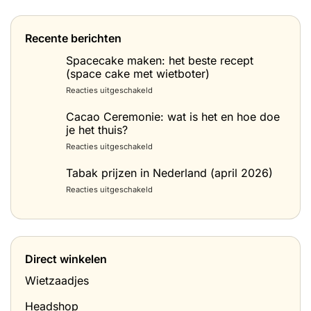
Recente berichten
Spacecake maken: het beste recept
(space cake met wietboter)
voor
Reacties uitgeschakeld
Spacecake
maken:
Cacao Ceremonie: wat is het en hoe doe
het
je het thuis?
beste
voor
Reacties uitgeschakeld
recept
Cacao
(space
Ceremonie:
Tabak prijzen in Nederland (april 2026)
cake
wat
met
voor
Reacties uitgeschakeld
is
wietboter)
Tabak
het
prijzen
en
in
hoe
Nederland
doe
(april
je
Direct winkelen
2026)
het
thuis?
Wietzaadjes
Headshop