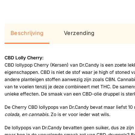
Beschrijving
Verzending
CBD Lolly Cherry:
CBD lollypop Cherry (Kersen) van Dr.Candy is een zoete lekk
eigenschappen. CBD is niet de stof waar je high of stoned v
andere planteigen stoffen aanwezig zijn zoals CBN. Cannabi
van te voelen tenzij je deze combineert met THC. De same
unieke effecten. De smaak van een CBD-olie druppel is ster
De Cherry CBD lollypops van Dr.Candy bevat maar liefst 10
colada, en cannabis
. Zo is er voor ieder wat wils.
De lollypops van Dr.Candy bevatten geen suiker, dus ze zijn o
maar ben je de vervelende smaak zat van CBD-druppels? Best