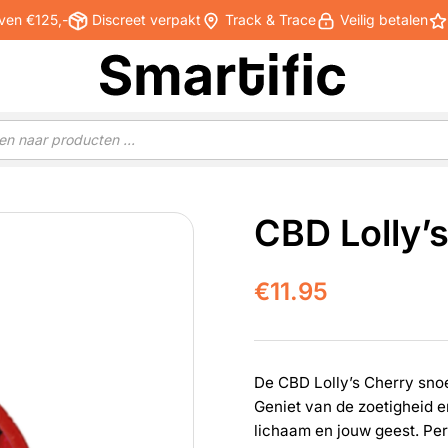
ven €125,-
Discreet verpakt
Track & Trace
Veilig betalen
CBD Lolly’
€
11.95
De CBD Lolly’s Cherry snoe
Geniet van de zoetigheid e
lichaam en jouw geest. Per