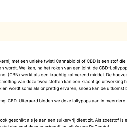
ernij met een unieke twist! Cannabidiol of CBD is een stof die
an wordt. Wel kan, na het roken van een joint, de CBD-Lollypo
nol (CBN) werkt als een krachtig kalmerend middel. De hoeveel
nsmelting van deze twee stoffen kan een krachtige uitwerkin
k en wordt soms als onprettig ervaren, snoep kan de uitkomst 
 mg. CBD. Uiteraard bieden we deze lollypops aan in meerdere
ok geschikt als je aan een suikervrij dieet zit. Als zoetstof is
el dan snel deze overheerlijke lolly’s van Dr.Candy!