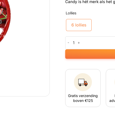
Candy is hét merk als het 
Lollies
6 lollies
CBD Lolly's Cherry aantal
Gratis verzending
boven €125
adv