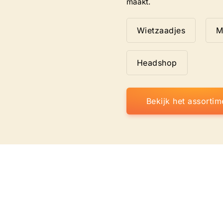
maakt.
Wietzaadjes
M
Headshop
Bekijk het assortim