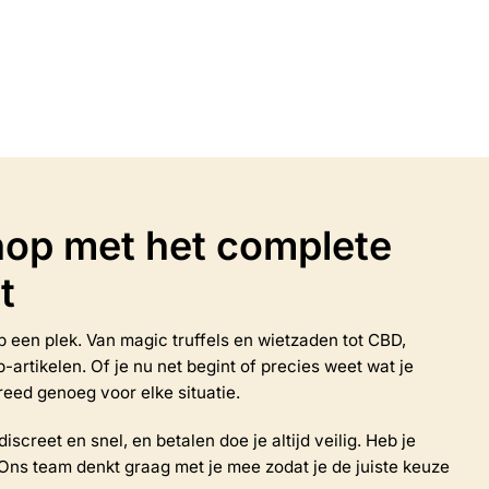
n
Opties selecteren
Dit
product
heeft
meerdere
variaties.
Deze
optie
kan
op met het complete
gekozen
worden
t
op
de
productpagina
 op een plek. Van magic truffels en wietzaden tot CBD,
rtikelen. Of je nu net begint of precies weet wat je
reed genoeg voor elke situatie.
iscreet en snel, en betalen doe je altijd veilig. Heb je
Ons team denkt graag met je mee zodat je de juiste keuze