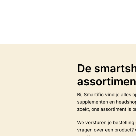
Opties selectere
Opties selecteren
Dit
product
heeft
meerdere
variaties.
Deze
optie
kan
De smartsh
gekozen
worden
assortimen
op
de
productpagina
Bij Smartific vind je alles
na
supplementen en headshop-a
zoekt, ons assortiment is b
We versturen je bestelling d
vragen over een product? 