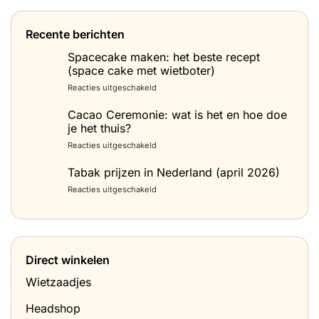
Recente berichten
Spacecake maken: het beste recept
(space cake met wietboter)
voor
Reacties uitgeschakeld
Spacecake
maken:
Cacao Ceremonie: wat is het en hoe doe
het
je het thuis?
beste
voor
Reacties uitgeschakeld
recept
Cacao
(space
Ceremonie:
Tabak prijzen in Nederland (april 2026)
cake
wat
met
voor
Reacties uitgeschakeld
is
wietboter)
Tabak
het
prijzen
en
in
hoe
Nederland
doe
(april
je
Direct winkelen
2026)
het
thuis?
Wietzaadjes
Headshop