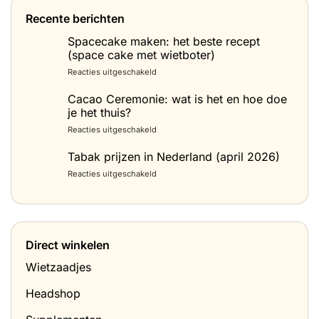
Recente berichten
Spacecake maken: het beste recept
(space cake met wietboter)
voor
Reacties uitgeschakeld
Spacecake
maken:
Cacao Ceremonie: wat is het en hoe doe
het
je het thuis?
beste
voor
Reacties uitgeschakeld
recept
Cacao
(space
Ceremonie:
Tabak prijzen in Nederland (april 2026)
cake
wat
met
voor
Reacties uitgeschakeld
is
wietboter)
Tabak
het
prijzen
en
in
hoe
Nederland
doe
(april
je
Direct winkelen
2026)
het
thuis?
Wietzaadjes
Headshop