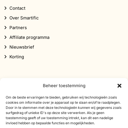
Contact
Over Smartific
Partners
Affiliate programma
Nieuwsbrief
Korting
Beheer toestemming
Abonneer je op onze nieuwsbrief
Om de beste ervaringen te bieden, gebruiken wij technologieën zoals
cookies om informatie over je apparaat op te slaan en/of te raadplegen.
Schrijf je in voor onze nieuwsbrief en ontvang 10%
Door in te stemmen met deze technologieën kunnen wij gegevens zoals
surfgedrag of unieke ID's op deze site verwerken. Als je geen
korting op je eerste bestelling.
toestemming geeft of uw toestemming intrekt, kan dit een nadelige
invloed hebben op bepaalde functies en mogelijkheden.
E-