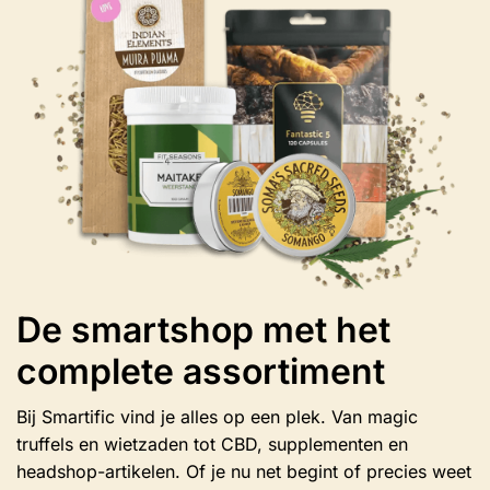
kan
gekozen
worden
op
de
productpagina
De smartshop met het
complete assortiment
Bij Smartific vind je alles op een plek. Van magic
truffels en wietzaden tot CBD, supplementen en
headshop-artikelen. Of je nu net begint of precies weet