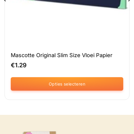
Mascotte Original Slim Size Vloei Papier
€
1.29
Opties selecteren
Dit
product
heeft
meerdere
variaties.
Deze
optie