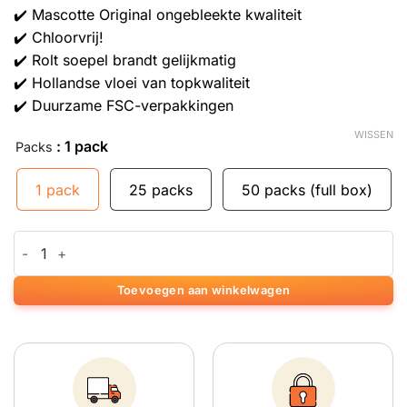
✔️ Mascotte Original ongebleekte kwaliteit
✔️ Chloorvrij!
✔️ Rolt soepel brandt gelijkmatig
✔️ Hollandse vloei van topkwaliteit
✔️ Duurzame FSC-verpakkingen
WISSEN
: 1 pack
Packs
1 pack
25 packs
50 packs (full box)
Mascotte Brown King Size Vloei Papier aantal
Toevoegen aan winkelwagen