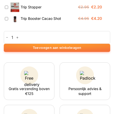
Oorspronkeli
Huidig
€
2.95
€
2.20
Trip Stopper
prijs
prijs
Oorspronkeli
Huidig
€
4.95
€
4.20
Trip Booster Cacao Shot
was:
is:
prijs
prijs
€2.95.
€2.20.
was:
is:
Colombian Paddo’s Kweekset aantal
€4.95.
€4.20.
Toevoegen aan winkelwagen
Gratis verzending boven
Persoonlijk advies &
€125
support