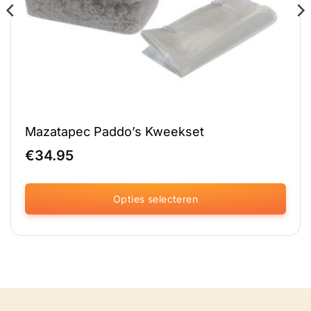
Mazatapec Paddo’s Kweekset
€
34.95
Opties selecteren
Dit
product
heeft
meerdere
variaties.
Deze
optie