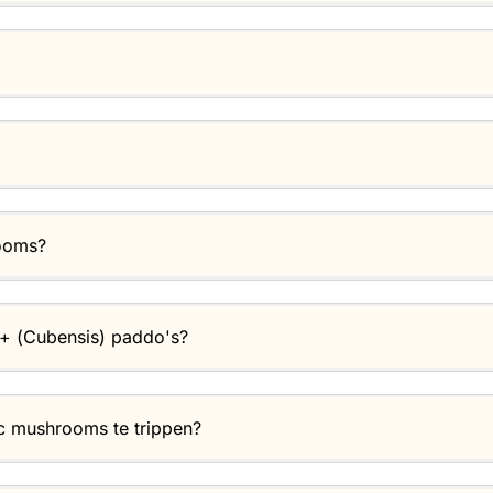
rooms?
B+ (Cubensis) paddo's?
ic mushrooms te trippen?