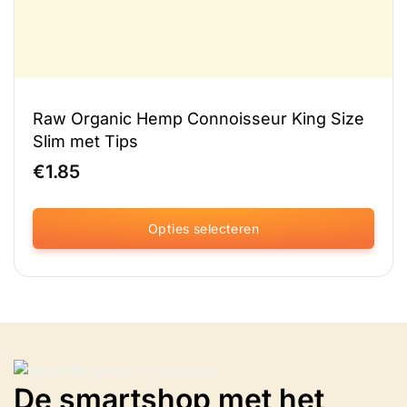
Raw Organic Hemp Connoisseur King Size
Slim met Tips
€
1.85
Opties selecteren
Dit
product
heeft
meerdere
variaties.
Deze
optie
De smartshop met het
kan