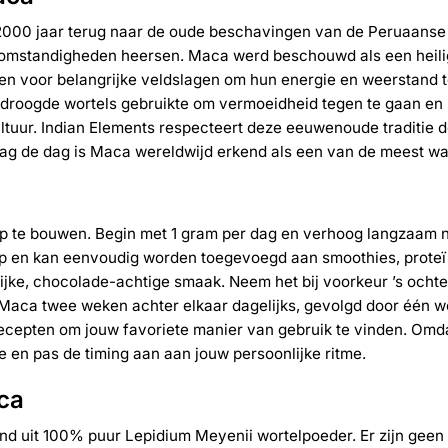
000 jaar terug naar de oude beschavingen van de Peruaanse 
somstandigheden heersen. Maca werd beschouwd als een heili
en voor belangrijke veldslagen om hun energie en weerstand 
edroogde wortels gebruikte om vermoeidheid tegen te gaan en 
uur. Indian Elements respecteert deze eeuwenoude traditie doo
ag de dag is Maca wereldwijd erkend als een van de meest wa
 op te bouwen. Begin met 1 gram per dag en verhoog langzaam 
 op en kan eenvoudig worden toegevoegd aan smoothies, prote
jke, chocolade-achtige smaak. Neem het bij voorkeur ’s ochte
je Maca twee weken achter elkaar dagelijks, gevolgd door één
cepten om jouw favoriete manier van gebruik te vinden. Omdat 
se en pas de timing aan aan jouw persoonlijke ritme.
ca
nd uit 100% puur Lepidium Meyenii wortelpoeder. Er zijn geen