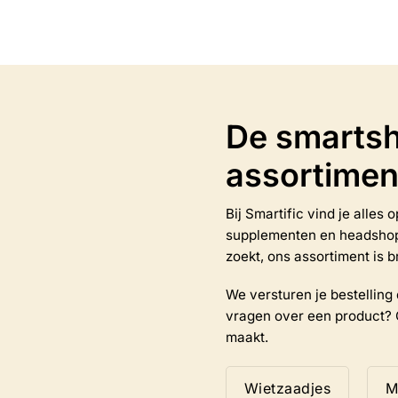
heeft
meerdere
variaties.
Deze
optie
kan
De smartsh
gekozen
worden
assortimen
op
de
productpagina
Bij Smartific vind je alles
na
supplementen en headshop-a
zoekt, ons assortiment is b
We versturen je bestelling d
vragen over een product? 
maakt.
Wietzaadjes
M