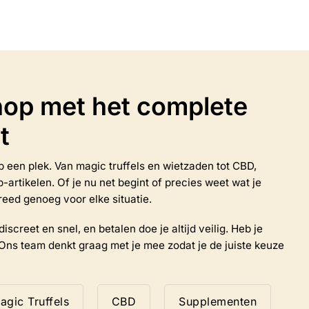
heeft
meerdere
variaties.
Deze
optie
kan
op met het complete
gekozen
worden
t
op
de
productpagina
 op een plek. Van magic truffels en wietzaden tot CBD,
rtikelen. Of je nu net begint of precies weet wat je
reed genoeg voor elke situatie.
iscreet en snel, en betalen doe je altijd veilig. Heb je
Ons team denkt graag met je mee zodat je de juiste keuze
agic Truffels
CBD
Supplementen