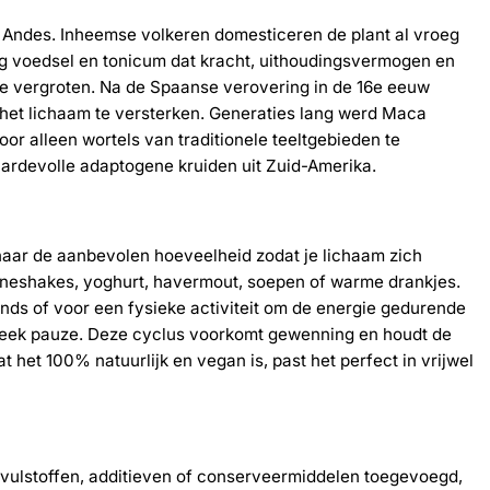
Andes. Inheemse volkeren domesticeren de plant al vroeg
g voedsel en tonicum dat kracht, uithoudingsvermogen en
te vergroten. Na de Spaanse verovering in de 16e eeuw
het lichaam te versterken. Generaties lang werd Maca
r alleen wortels van traditionele teeltgebieden te
ardevolle adaptogene kruiden uit Zuid-Amerika.
naar de aanbevolen hoeveelheid zodat je lichaam zich
ïneshakes, yoghurt, havermout, soepen of warme drankjes.
nds of voor een fysieke activiteit om de energie gedurende
 week pauze. Deze cyclus voorkomt gewenning en houdt de
het 100% natuurlijk en vegan is, past het perfect in vrijwel
 vulstoffen, additieven of conserveermiddelen toegevoegd,