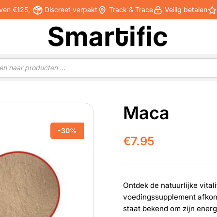
ven €125,-
Discreet verpakt
Track & Trace
Veilig betalen
Maca
-30%
€
7.95
Ontdek de natuurlijke vital
voedingssupplement afkoms
staat bekend om zijn ener