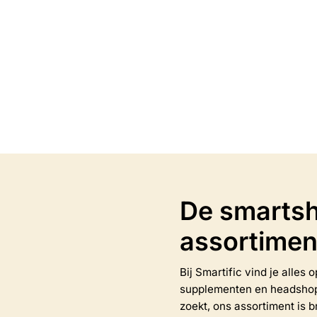
€
69.95
Opties selecteren
Opties selectere
Dit
product
heeft
meerdere
variaties.
Deze
optie
kan
De smartsh
gekozen
worden
assortimen
op
de
na
productpagina
Bij Smartific vind je alles
supplementen en headshop-a
zoekt, ons assortiment is b