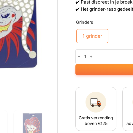
✔️ Past discreet in je broe
✔️ Het grinder-rasp gedeel
Grinders
1 grinder
Joker Credit Card Grinder aan
Gratis verzending
boven €125
adv