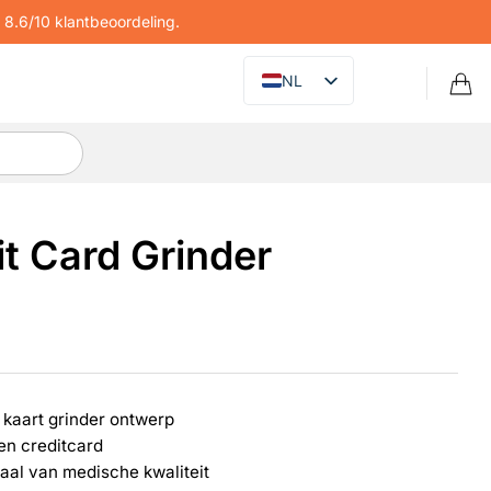
8.6/10 klantbeoordeling.
NL
it Card Grinder
 kaart grinder ontwerp
en creditcard
taal van medische kwaliteit