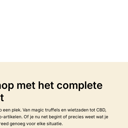
€
4.95
Opties selecteren
n
Dit
product
heeft
meerdere
variaties.
Deze
optie
kan
gekozen
op met het complete
worden
op
de
t
productpagina
 op een plek. Van magic truffels en wietzaden tot CBD,
rtikelen. Of je nu net begint of precies weet wat je
reed genoeg voor elke situatie.