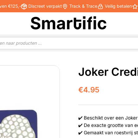
ven €125,-
Discreet verpakt
Track & Trace
Veilig betalen
Joker Cred
€
4.95
✔️ Beschikt over een Joker
✔️ De exacte grootte van e
✔️ Gemaakt van roestvrij s