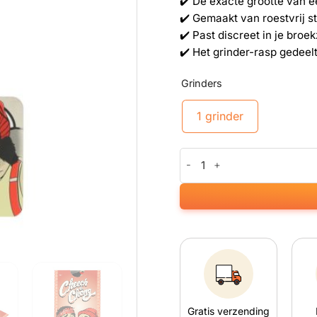
✔️ De exacte grootte van e
✔️ Gemaakt van roestvrij s
✔️ Past discreet in je broe
✔️ Het grinder-rasp gedeel
Grinders
1 grinder
Cheese & Chong 1/4 Pounder C
Gratis verzending