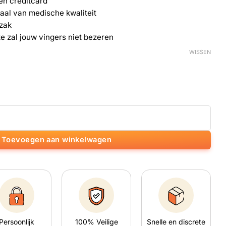
en creditcard
taal van medische kwaliteit
kzak
te zal jouw vingers niet bezeren
WISSEN
redit Card Grinder aantal
Toevoegen aan winkelwagen
Persoonlijk
100% Veilige
Snelle en discrete