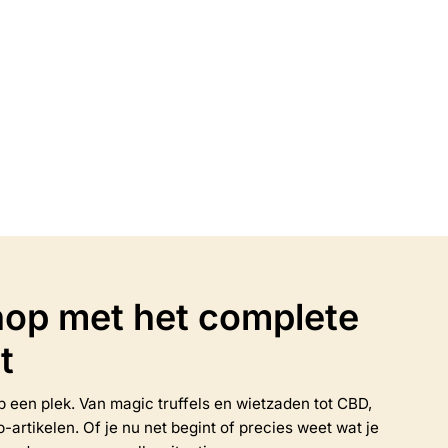
grinder
Grinder
€
4.95
n
Opties selecteren
Dit
product
heeft
meerdere
variaties.
Deze
optie
kan
op met het complete
gekozen
worden
t
op
de
productpagina
 op een plek. Van magic truffels en wietzaden tot CBD,
rtikelen. Of je nu net begint of precies weet wat je