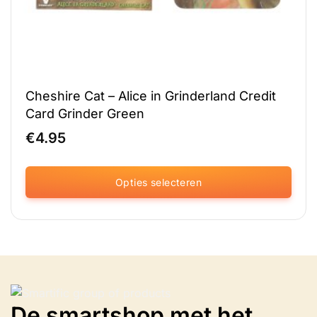
Cheshire Cat – Alice in Grinderland Credit
Card Grinder Green
€
4.95
Opties selecteren
Dit
product
heeft
meerdere
variaties.
Deze
optie
De smartshop met het
kan