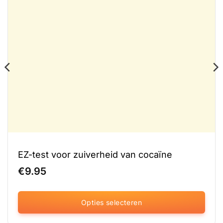
EZ-test voor zuiverheid van cocaïne
€
9.95
Opties selecteren
Dit