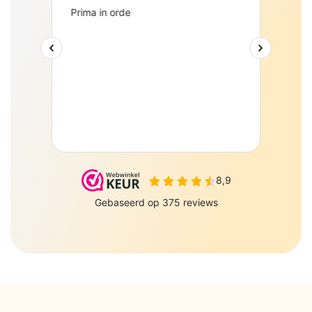
PePePe BV Sulky 6 J
Zeewolde 3897AJ