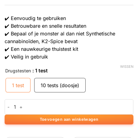
✔️ Eenvoudig te gebruiken
✔️ Betrouwbare en snelle resultaten
✔️ Bepaal of je monster al dan niet Synthetische
cannabinoïden, K2-Spice bevat
✔️ Een nauwkeurige thuistest kit
✔️ Veilig in gebruik
WISSEN
: 1 test
Drugstesten
1 test
10 tests (doosje)
EZ-test voor Synthetische cannabinoïden aantal
Toevoegen aan winkelwagen