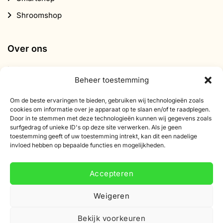
Shroomshop
Over ons
Contact
Beheer toestemming
Over Smartific
Om de beste ervaringen te bieden, gebruiken wij technologieën zoals
Partners
cookies om informatie over je apparaat op te slaan en/of te raadplegen.
Door in te stemmen met deze technologieën kunnen wij gegevens zoals
Affiliate programma
surfgedrag of unieke ID's op deze site verwerken. Als je geen
Nieuwsbrief
toestemming geeft of uw toestemming intrekt, kan dit een nadelige
invloed hebben op bepaalde functies en mogelijkheden.
Korting
Accepteren
Weigeren
Bekijk voorkeuren