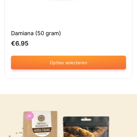
Damiana (50 gram)
€
6.95
Opties selecteren
Dit
product
heeft
meerdere
variaties.
Deze
optie
kan
gekozen
worden
op