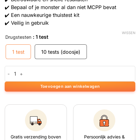
✔️ Bepaal of je monster al dan niet
MCPP
bevat
✔️ Een nauwkeurige thuistest kit
✔️ Veilig in gebruik
WISSEN
: 1 test
Drugstesten
1 test
10 tests (doosje)
EZ-test voor MCPP aantal
Toevoegen aan winkelwagen
Gratis verzending boven
Persoonlijk advies &