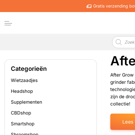
Ga
Gratis verzending bo
naar
inhoud
Producten
zoeken
Aft
Categorieën
After Grow
Wietzaadjes
grinder fab
technologi
Headshop
zijn de dro
Supplementen
collectie!
CBDshop
Lees
Smartshop
Shroomshop