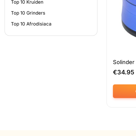
Top 10 Kruiden
Top 10 Grinders
Top 10 Afrodisiaca
Solinder
€
34.95
Dit
product
heeft
meerdere
variaties.
Deze