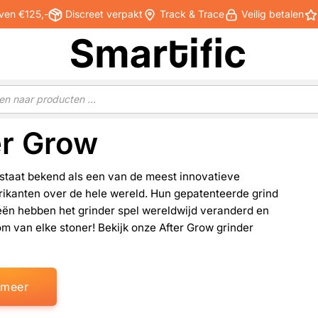
ven €125,-
Discreet verpakt
Track & Trace
Veilig betalen
er Grow
 staat bekend als een van de meest innovatieve
rikanten over de hele wereld. Hun gepatenteerde grind
eën hebben het grinder spel wereldwijd veranderd en
om van elke stoner! Bekijk onze After Grow grinder
 meer