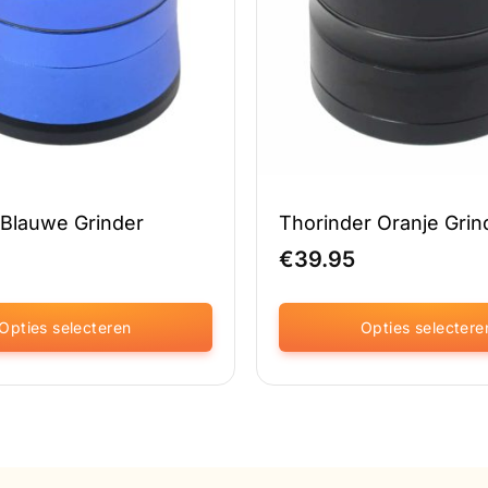
 Blauwe Grinder
Thorinder Oranje Grin
€
39.95
Opties selecteren
Opties selectere
Dit
product
heeft
meerdere
variaties.
Deze