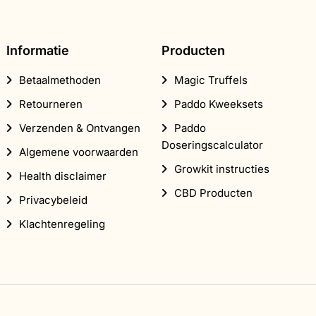
optie
kan
gekozen
Informatie
Producten
worden
op
Betaalmethoden
Magic Truffels
de
ina
productpagina
Retourneren
Paddo Kweeksets
Verzenden & Ontvangen
Paddo
Doseringscalculator
Algemene voorwaarden
Growkit instructies
Health disclaimer
CBD Producten
Privacybeleid
Klachtenregeling