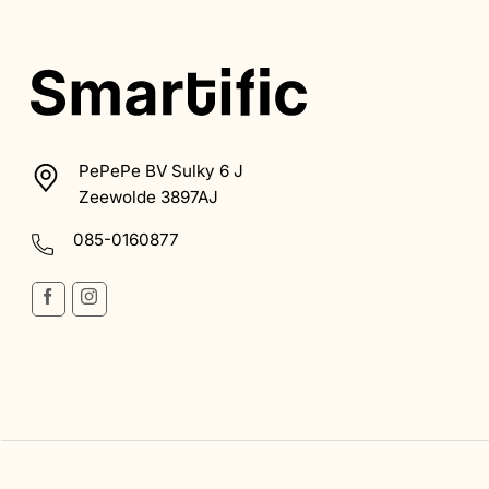
optie
kan
gekozen
worden
op
de
productpag
PePePe BV Sulky 6 J
Zeewolde 3897AJ
085-0160877