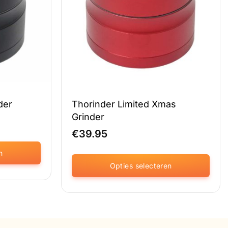
der
Thorinder Limited Xmas
Grinder
€
39.95
n
Opties selecteren
Dit
product
heeft
meerdere
variaties.