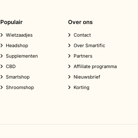
Deze
optie
kan
Populair
Over ons
gekozen
worden
Wietzaadjes
Contact
op
de
Headshop
Over Smartific
productpagina
Supplementen
Partners
CBD
Affiliate programma
Smartshop
Nieuwsbrief
Shroomshop
Korting