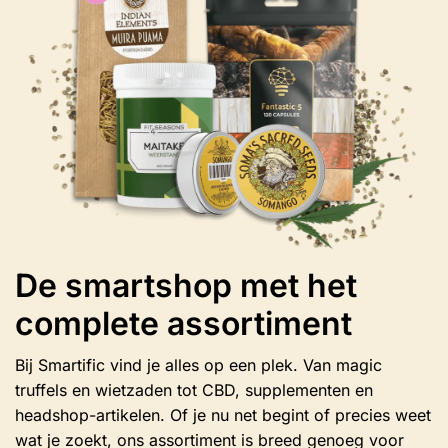
gekozen
worden
op
de
productpagina
De smartshop met het
complete assortiment
Bij Smartific vind je alles op een plek. Van magic
truffels en wietzaden tot CBD, supplementen en
headshop-artikelen. Of je nu net begint of precies weet
wat je zoekt, ons assortiment is breed genoeg voor