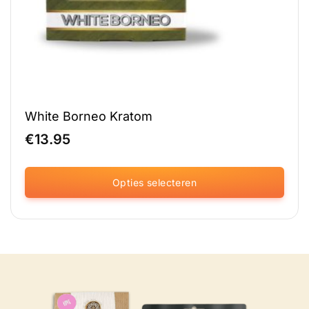
White Borneo Kratom
€
13.95
Opties selecteren
Dit
product
heeft
meerdere
variaties.
Deze
optie
kan