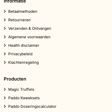
Producten
Magic Truffels
Paddo Kweeksets
Paddo Doseringscalculator
Growkit instructies
CBD Producten
Populair
Wietzaadjes
Headshop
Supplementen