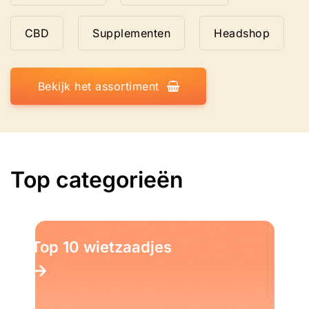
CBD
Supplementen
Headshop
Bekijk het assortiment
Top categorieën
0 wietzaadjes
Top 1