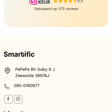
PePePe BV Sulky 6 J
Zeewolde 3897AJ
085-0160877
Informatie
Betaalmethoden
Retourneren
Verzenden & Ontvangen
Algemene voorwaarden
Health disclaimer
Privacybeleid
Klachtenregeling