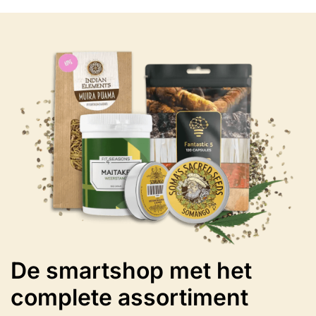
meerdere
variaties.
Deze
optie
kan
gekozen
worden
op
de
productpagina
De smartshop met het
complete assortiment