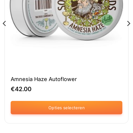
Amnesia Haze Autoflower
€
42.00
Opties selecteren
Dit
product
heeft