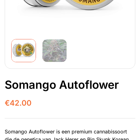
Somango Autoflower
€
42.00
Somango Autoflower is een premium cannabissoort
die de genetica van Jack Herer en Big Skunk Korean