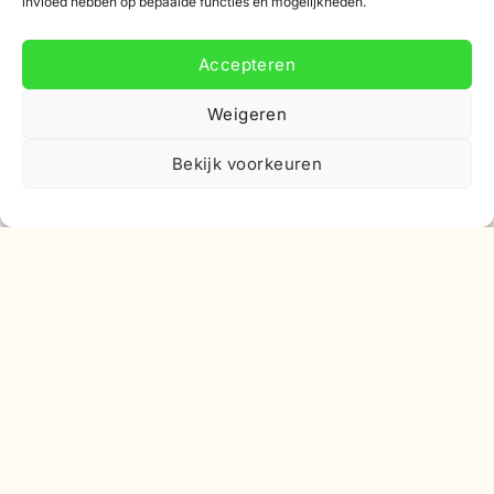
invloed hebben op bepaalde functies en mogelijkheden.
Korting
Accepteren
Weigeren
Bekijk voorkeuren
Abonneer je op onze nieuwsbrief
Schrijf je in voor onze nieuwsbrief en ontvang 10%
korting op je eerste bestelling.
E-
mailadres