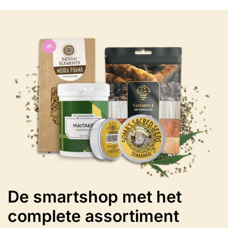
meerdere
variaties.
Deze
optie
kan
gekozen
worden
op
de
productpagina
De smartshop met het
complete assortiment