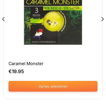
Caramel Monster
€
19.95
Opties selecteren
Dit
product
heeft