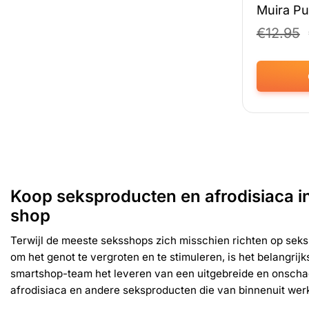
Muira Pu
€
12.95
Dit
product
heeft
meerdere
variaties.
Deze
optie
Koop seksproducten en afrodisiaca in
kan
shop
gekozen
worden
Terwijl de meeste seksshops zich misschien richten op sek
op
om het genot te vergroten en te stimuleren, is het belangrijk
de
productpag
smartshop-team het leveren van een uitgebreide en onschade
afrodisiaca en andere seksproducten die van binnenuit wer