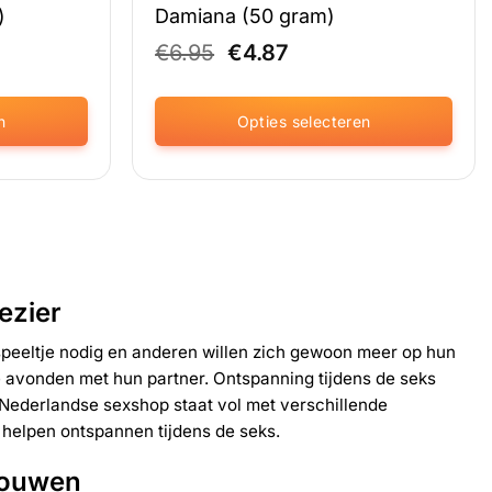
)
Damiana (50 gram)
ijke
ge
Oorspronkelijke
Huidige
€
6.95
€
4.87
prijs
prijs
was:
is:
€6.95.
€4.87.
n
Opties selecteren
Dit
product
heeft
meerdere
variaties.
Deze
optie
ezier
kan
gekozen
eeltje nodig en anderen willen zich gewoon meer op hun
worden
e avonden met hun partner. Ontspanning tijdens de seks
op
 Nederlandse sexshop staat vol met verschillende
de
 helpen ontspannen tijdens de seks.
productpagina
rouwen