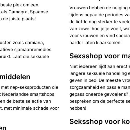
e beste plek om een
Vrouwen
hebben de neiging o
n als
Camagra
,
Spaanse
tijdens bepaalde periodes van
p de juiste plaats!
de liefde nog sterker te voel
van zowel hoe je je voelt, wat
voor vrouwen en vind special
ducten zoals
damiana
,
harder laten klaarkomen!
rnatieve sjamaanremedies
Sexsshop voor m
ruikt. Laat die
seksuele
Niet iedereen lijdt aan erec
langere seksuele handeling 
 middelen
geven in bed. De meeste vro
ld met nep-seksproducten die
zorgzaamheid en passie man
at Nederlandse smartshops
gepassioneerde gevoelens
?
n de beste selectie van
bespreken om de perfecte s
st, met minimale schade voor
hebben!
Seksshop voor ko
en