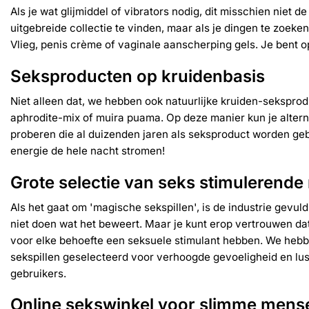
Als je wat glijmiddel of vibrators nodig, dit misschien niet d
uitgebreide collectie te vinden, maar als je dingen te zoeke
Vlieg
,
penis crème
of
vaginale aanscherping gels
. Je bent o
Seksproducten op kruidenbasis
Niet alleen dat, we hebben ook natuurlijke kruiden-sekspro
aphrodite-mix
of
muira puama
. Op deze manier kun je alte
proberen die al duizenden jaren als seksproduct worden geb
energie de
hele nacht stromen!
Grote selectie van seks stimulerende
Als het gaat om 'magische sekspillen', is de industrie gevu
niet doen wat het beweert. Maar je kunt erop vertrouwen d
voor elke behoefte een
seksuele stimulant
hebben. We hebbe
sekspillen geselecteerd voor verhoogde gevoeligheid en lu
gebruikers.
Online sekswinkel voor slimme mens