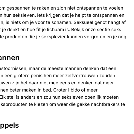
m gespannen te raken en zich niet ontspannen te voelen
 hun seksleven. Iets krijgen dat je helpt te ontspannen en
en, is niets om je voor te schamen. Seksueel genot hangt af
 je denkt en hoe fit je lichaam is. Bekijk onze sectie seks
e producten die je seksplezier kunnen vergroten en je nog
annen
tiestoornissen, maar de meeste
mannen
denken dat een
en een
grotere penis
hen meer zelfvertrouwen zouden
uwen zijn het daar niet mee eens en denken dat meer
nen beter maken in bed.
Groter libido
of
meer
 Elk stel is anders en zou hun seksleven openlijk moeten
eksproducten te kiezen om weer die
gekke nachtbrakers
te
ppels