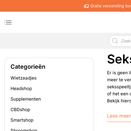
Ga
Gratis verzending bo
naar
inhoud
Producten
zoeken
Sek
Categorieën
Er is geen 
Wietzaadjes
meer te ve
seksspeeltj
Headshop
of het een 
Supplementen
Bekijk hier
CBDshop
Lees mee
Smartshop
Shroomshop