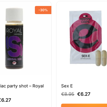
-30%
iac party shot – Royal
Sex E
Oorspronkeli
Huidig
€
8.95
€
6.27
prijs
prijs
orspronkelijke
Huidige
€
6.27
was:
is:
rijs
prijs