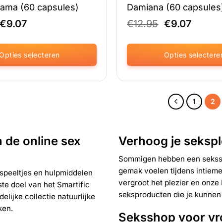
ama (60 capsules)
Damiana (60 capsules
Oorspronkelijke
Huidige
Oorspronkel
Huidi
€
9.07
€
12.95
€
9.07
prijs
prijs
prijs
prijs
was:
is:
was:
is:
€12.95.
€9.07.
€12.95.
€9.07.
Opties selecteren
Opties selectere
Dit
product
heeft
1
2
meerdere
variaties.
Deze
optie
 de online sex
Verhoog je sekspl
kan
gekozen
Sommigen hebben een sekssp
worden
gemak voelen tijdens intiem
sspeeltjes en hulpmiddelen
op
vergroot het plezier en onze
ste doel van het Smartific
de
seksproducten die je kunnen
ina
productpagina
lijke collectie natuurlijke
ken.
Seksshop voor v