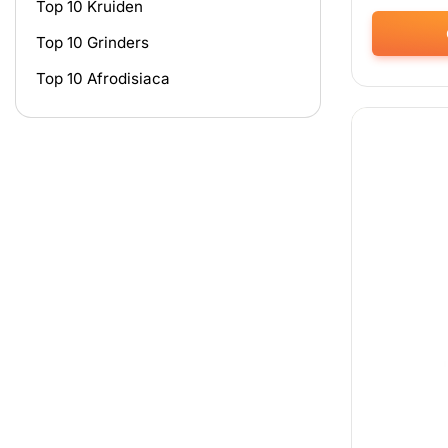
Top 10 Kruiden
€
Top 10 Grinders
Dit
Top 10 Afrodisiaca
product
heeft
meerdere
variaties.
Deze
optie
kan
gekozen
worden
op
de
productpag