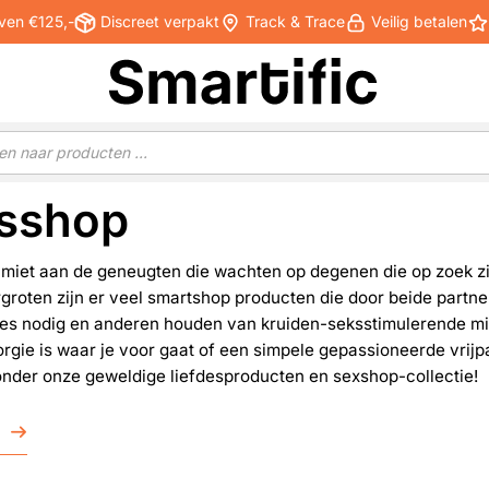
ven €125,-
Discreet verpakt
Track & Trace
Veilig betalen
sshop
limiet aan de geneugten die wachten op degenen die op zoek zi
rgroten zijn er veel smartshop producten die door beide par
es nodig en anderen houden van kruiden-seksstimulerende midd
orgie is waar je voor gaat of een simpele gepassioneerde vrijpar
onder onze geweldige liefdesproducten en sexshop-collectie!
r