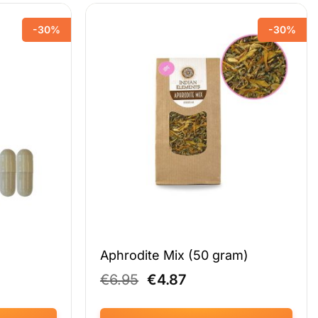
-30%
-30%
Aphrodite Mix (50 gram)
jke
e
Oorspronkelijke
Huidige
€
6.95
€
4.87
prijs
prijs
was:
is: