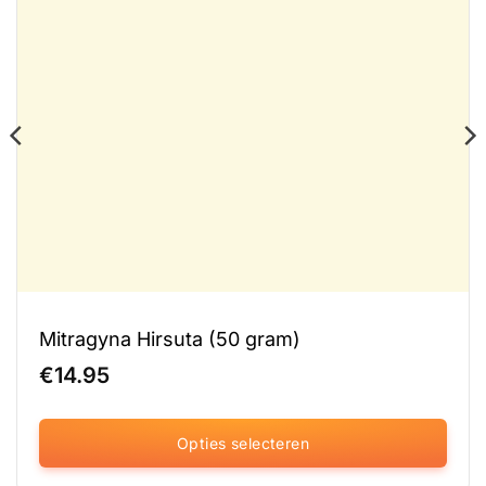
Mitragyna Hirsuta (50 gram)
€
14.95
Opties selecteren
Dit