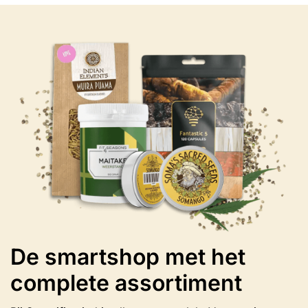
variaties.
Deze
optie
kan
gekozen
worden
op
de
productpagina
De smartshop met het
complete assortiment