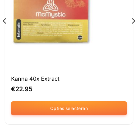
Kanna 40x Extract
€
22.95
Opties selecteren
Dit
product
heeft
meerdere