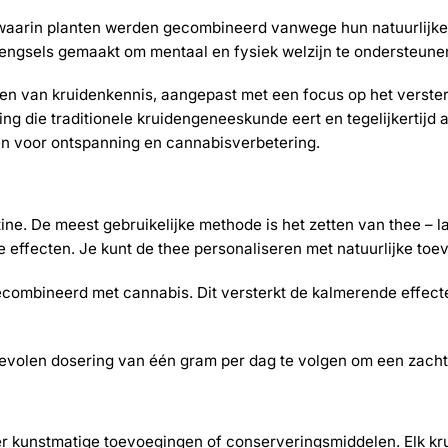
ties waarin planten werden gecombineerd vanwege hun natuurli
engsels gemaakt om mentaal en fysiek welzijn te ondersteune
en van kruidenkennis, aangepast met een focus op het verst
 die traditionele kruidengeneeskunde eert en tegelijkertijd aan
en voor ontspanning en cannabisverbetering.
tine. De meest gebruikelijke methode is het zetten van thee – 
de effecten. Je kunt de thee personaliseren met natuurlijke toe
ecombineerd met cannabis. Dit versterkt de kalmerende effect
volen dosering van één gram per dag te volgen om een zachte
nder kunstmatige toevoegingen of conserveringsmiddelen. Elk k