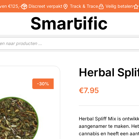
ven €125,-
Discreet verpakt
Track & Trace
Veilig betalen
Herbal Spli
-30%
€
7.95
Herbal Spliff Mix is ontwi
aangenamer te maken. Het 
cannabis en heeft een aan