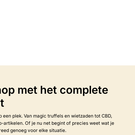
Galangea (50 gram)
€
5.95
n
Opties selecteren
Dit
product
heeft
meerdere
variaties.
Deze
optie
op met het complete
kan
gekozen
t
worden
op
de
 op een plek. Van magic truffels en wietzaden tot CBD,
productpagina
rtikelen. Of je nu net begint of precies weet wat je
reed genoeg voor elke situatie.