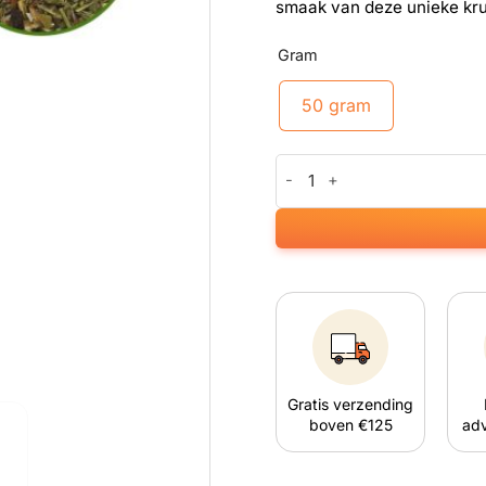
smaak van deze unieke krui
Gram
50 gram
Herbal Spliff Mix (50 gram) aa
Gratis verzending
boven €125
adv