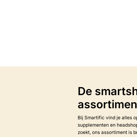
Flower (50 gram)
Guarana (50 gram)
€
8.95
Opties selecteren
Opties selectere
Dit
product
heeft
meerdere
variaties.
Deze
optie
De smartsh
kan
gekozen
assortimen
worden
op
de
Bij Smartific vind je alles
na
productpagina
supplementen en headshop-a
zoekt, ons assortiment is b