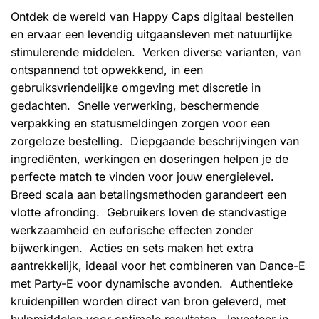
optie
optie
Ontdek de wereld van Happy Caps digitaal bestellen
kan
kan
en ervaar een levendig uitgaansleven met natuurlijke
gekozen
gekozen
stimulerende middelen. Verken diverse varianten, van
worden
worden
ontspannend tot opwekkend, in een
op
op
de
de
gebruiksvriendelijke omgeving met discretie in
productpagina
productpagina
gedachten. Snelle verwerking, beschermende
verpakking en statusmeldingen zorgen voor een
zorgeloze bestelling. Diepgaande beschrijvingen van
ingrediënten, werkingen en doseringen helpen je de
perfecte match te vinden voor jouw energielevel.
Breed scala aan betalingsmethoden garandeert een
vlotte afronding. Gebruikers loven de standvastige
werkzaamheid en euforische effecten zonder
bijwerkingen. Acties en sets maken het extra
aantrekkelijk, ideaal voor het combineren van Dance-E
met Party-E voor dynamische avonden. Authentieke
kruidenpillen worden direct van bron geleverd, met