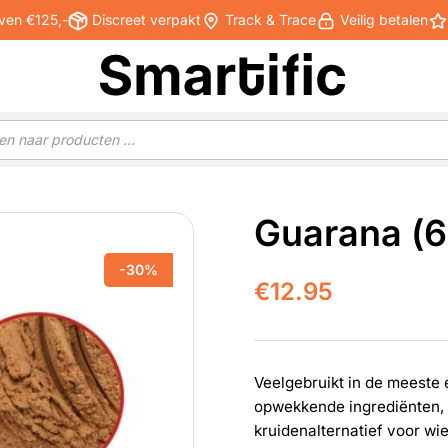
ven €125,-
Discreet verpakt
Track & Trace
Veilig betalen
Guarana (6
-30%
€
12.95
Veelgebruikt in de meeste
opwekkende ingrediënten, 
kruidenalternatief voor wi