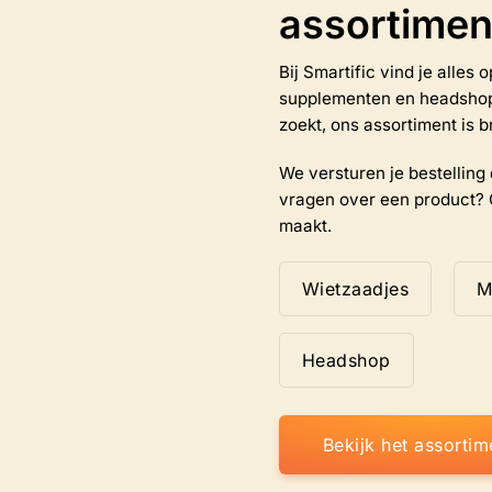
assortimen
op
de
na
productpagina
Bij Smartific vind je alles
supplementen en headshop-a
zoekt, ons assortiment is b
We versturen je bestelling d
vragen over een product? 
maakt.
Wietzaadjes
M
Headshop
Bekijk het assortim