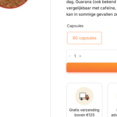
dag. Guarana (ook bekend 
vergelijkbaar met cafeïne,
kan in sommige gevallen ze
Capsules
60 capsules
Guarana (60 capsules) aantal
Gratis verzending
boven €125
adv