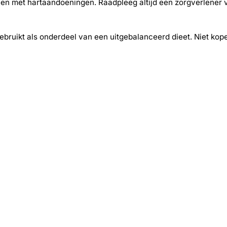
n met hartaandoeningen. Raadpleeg altijd een zorgverlener vo
bruikt als onderdeel van een uitgebalanceerd dieet. Niet kope
-30%