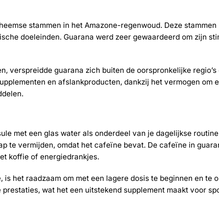
an inheemse stammen in het Amazone-regenwoud. Deze stammen
sche doeleinden. Guarana werd zeer gewaardeerd om zijn stimu
erspreidde guarana zich buiten de oorspronkelijke regio’s e
supplementen en afslankproducten, dankzij het vermogen om ee
ddelen.
le met een glas water als onderdeel van je dagelijkse routin
ap te vermijden, omdat het cafeïne bevat. De cafeïne in guara
t koffie of energiedrankjes.
e, is het raadzaam om met een lagere dosis te beginnen en te
 prestaties, wat het een uitstekend supplement maakt voor spo