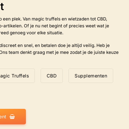
t
worden
op
de
 op een plek. Van magic truffels en wietzaden tot CBD,
productpagina
rtikelen. Of je nu net begint of precies weet wat je
reed genoeg voor elke situatie.
iscreet en snel, en betalen doe je altijd veilig. Heb je
Ons team denkt graag met je mee zodat je de juiste keuze
agic Truffels
CBD
Supplementen
ent