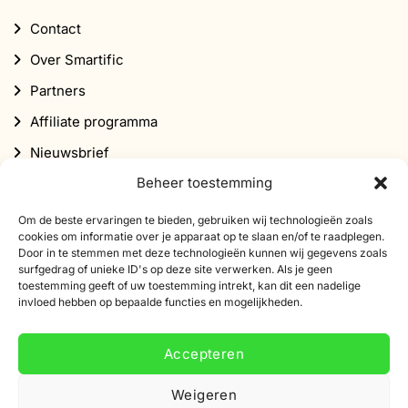
Contact
Over Smartific
Partners
Affiliate programma
Nieuwsbrief
Beheer toestemming
Korting
Om de beste ervaringen te bieden, gebruiken wij technologieën zoals
cookies om informatie over je apparaat op te slaan en/of te raadplegen.
Door in te stemmen met deze technologieën kunnen wij gegevens zoals
surfgedrag of unieke ID's op deze site verwerken. Als je geen
toestemming geeft of uw toestemming intrekt, kan dit een nadelige
invloed hebben op bepaalde functies en mogelijkheden.
Abonneer je op onze nieuwsbrief
Schrijf je in voor onze nieuwsbrief en ontvang 10%
Accepteren
korting op je eerste bestelling.
Weigeren