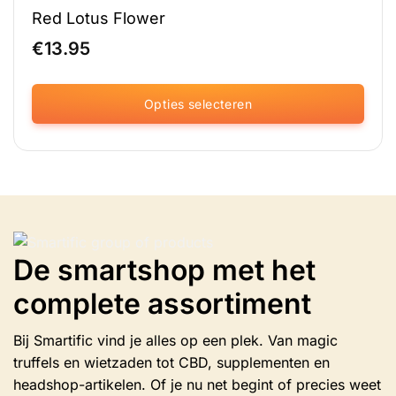
Red Lotus Flower
€
13.95
Opties selecteren
Dit
product
heeft
meerdere
variaties.
Deze
optie
De smartshop met het
kan
gekozen
complete assortiment
worden
op
de
Bij Smartific vind je alles op een plek. Van magic
productpagina
truffels en wietzaden tot CBD, supplementen en
headshop-artikelen. Of je nu net begint of precies weet