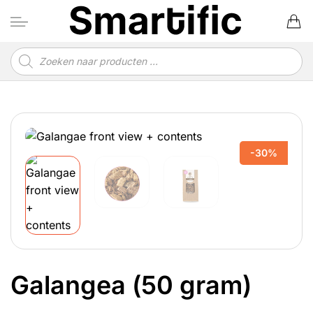
Ga
naar
inhoud
Producten
zoeken
-30%
Galangea (50 gram)