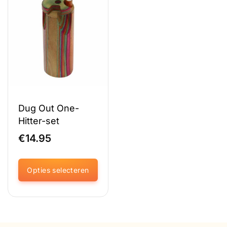
Dug Out One-
Hitter-set
€
14.95
Opties selecteren
Dit
product
heeft
meerdere