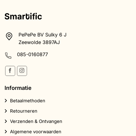
variaties.
Deze
optie
kan
gekozen
worden
PePePe BV Sulky 6 J
op
Zeewolde 3897AJ
de
productpagina
085-0160877
Informatie
Betaalmethoden
Retourneren
Verzenden & Ontvangen
Algemene voorwaarden