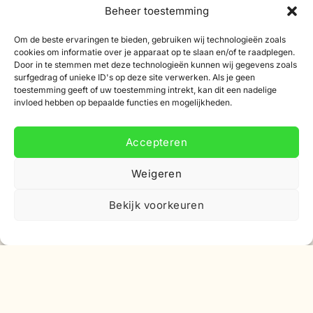
Beheer toestemming
Abonneer je op onze nieuwsbrief
Om de beste ervaringen te bieden, gebruiken wij technologieën zoals
cookies om informatie over je apparaat op te slaan en/of te raadplegen.
Schrijf je in voor onze nieuwsbrief en ontvang 10%
Door in te stemmen met deze technologieën kunnen wij gegevens zoals
surfgedrag of unieke ID's op deze site verwerken. Als je geen
korting op je eerste bestelling.
toestemming geeft of uw toestemming intrekt, kan dit een nadelige
invloed hebben op bepaalde functies en mogelijkheden.
E-
mailadres
Accepteren
Weigeren
Bekijk voorkeuren