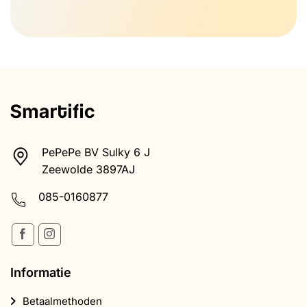
PePePe BV Sulky 6 J
Zeewolde 3897AJ
085-0160877
Informatie
Betaalmethoden
Retourneren
Verzenden & Ontvangen
Algemene voorwaarden
Health disclaimer
Privacybeleid