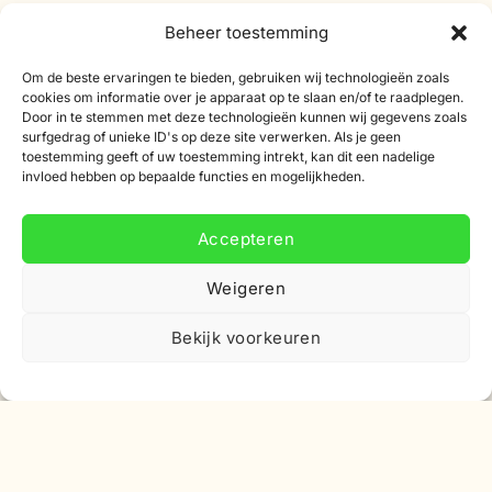
Partners
Beheer toestemming
Affiliate programma
Om de beste ervaringen te bieden, gebruiken wij technologieën zoals
Nieuwsbrief
cookies om informatie over je apparaat op te slaan en/of te raadplegen.
Door in te stemmen met deze technologieën kunnen wij gegevens zoals
Korting
surfgedrag of unieke ID's op deze site verwerken. Als je geen
toestemming geeft of uw toestemming intrekt, kan dit een nadelige
invloed hebben op bepaalde functies en mogelijkheden.
Accepteren
Abonneer je op onze nieuwsbrief
Weigeren
Schrijf je in voor onze nieuwsbrief en ontvang 10%
Bekijk voorkeuren
korting op je eerste bestelling.
E-
mailadres