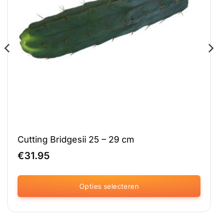
Cutting Bridgesii 25 – 29 cm
€
31.95
Opties selecteren
Dit
product