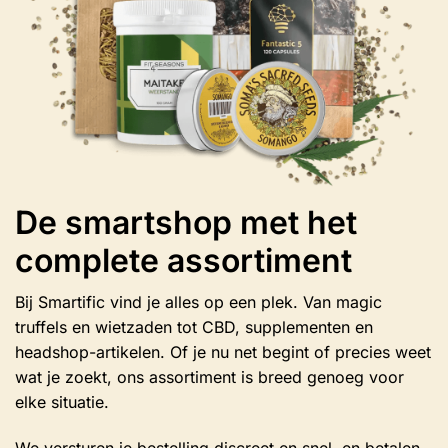
de
productpagina
De smartshop met het
complete assortiment
Bij Smartific vind je alles op een plek. Van magic
truffels en wietzaden tot CBD, supplementen en
headshop-artikelen. Of je nu net begint of precies weet
wat je zoekt, ons assortiment is breed genoeg voor
elke situatie.
We versturen je bestelling discreet en snel, en betalen