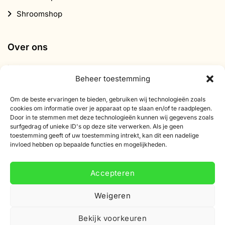
Shroomshop
Over ons
Contact
Beheer toestemming
Over Smartific
Om de beste ervaringen te bieden, gebruiken wij technologieën zoals
Partners
cookies om informatie over je apparaat op te slaan en/of te raadplegen.
Door in te stemmen met deze technologieën kunnen wij gegevens zoals
Affiliate programma
surfgedrag of unieke ID's op deze site verwerken. Als je geen
Nieuwsbrief
toestemming geeft of uw toestemming intrekt, kan dit een nadelige
invloed hebben op bepaalde functies en mogelijkheden.
Korting
Accepteren
Weigeren
Bekijk voorkeuren