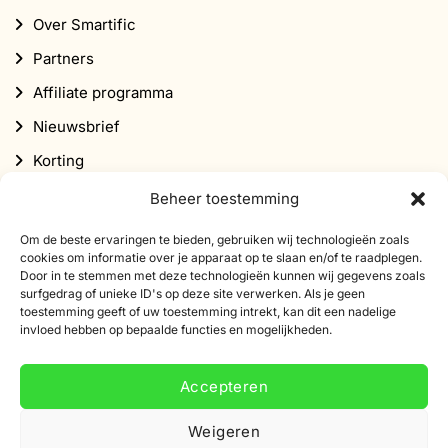
Over Smartific
Partners
Affiliate programma
Nieuwsbrief
Korting
Beheer toestemming
Om de beste ervaringen te bieden, gebruiken wij technologieën zoals
cookies om informatie over je apparaat op te slaan en/of te raadplegen.
Door in te stemmen met deze technologieën kunnen wij gegevens zoals
surfgedrag of unieke ID's op deze site verwerken. Als je geen
Abonneer je op onze nieuwsbrief
toestemming geeft of uw toestemming intrekt, kan dit een nadelige
invloed hebben op bepaalde functies en mogelijkheden.
Schrijf je in voor onze nieuwsbrief en ontvang 10%
korting op je eerste bestelling.
Accepteren
E-
Weigeren
mailadres