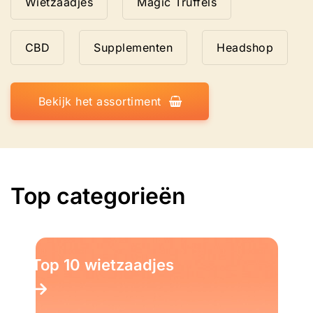
Wietzaadjes
Magic Truffels
CBD
Supplementen
Headshop
Bekijk het assortiment
Top categorieën
Top 10 wietzaadjes