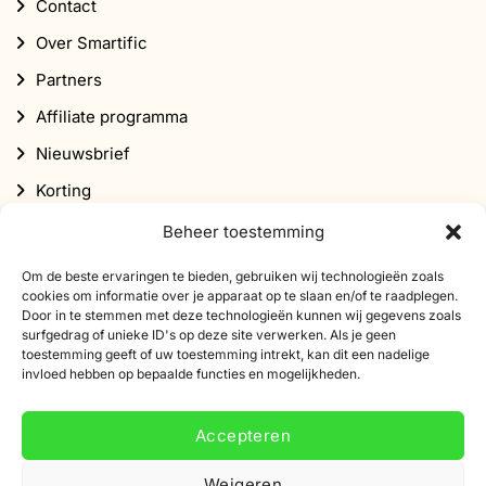
Contact
Over Smartific
Partners
Affiliate programma
Nieuwsbrief
Korting
Beheer toestemming
Om de beste ervaringen te bieden, gebruiken wij technologieën zoals
cookies om informatie over je apparaat op te slaan en/of te raadplegen.
Door in te stemmen met deze technologieën kunnen wij gegevens zoals
surfgedrag of unieke ID's op deze site verwerken. Als je geen
Abonneer je op onze nieuwsbrief
toestemming geeft of uw toestemming intrekt, kan dit een nadelige
invloed hebben op bepaalde functies en mogelijkheden.
Schrijf je in voor onze nieuwsbrief en ontvang 10%
korting op je eerste bestelling.
Accepteren
E-
Weigeren
mailadres