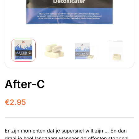
After-C
€
2.95
Er zijn momenten dat je supersnel wilt zijn … En dan
draai je heel langzaam wanneer de effecten stoppen!