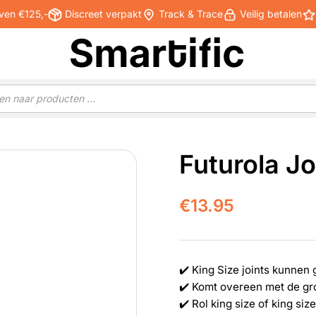
ven €125,-
Discreet verpakt
Track & Trace
Veilig betalen
Futurola Jo
€
13.95
✔️ King Size joints kunnen
✔️ Komt overeen met de gro
✔️ Rol king size of king size