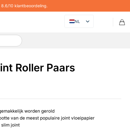
8.6/10 klantbeoordeling.
NL
int Roller Paars
 gemakkelijk worden gerold
otte van de meest populaire joint vloeipapier
 slim joint