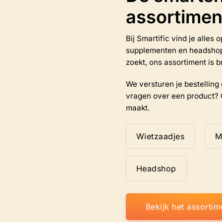
worden
assortimen
op
de
na
productpagina
Bij Smartific vind je alles
supplementen en headshop-a
zoekt, ons assortiment is b
We versturen je bestelling d
vragen over een product? 
maakt.
Wietzaadjes
M
Headshop
Bekijk het assortim