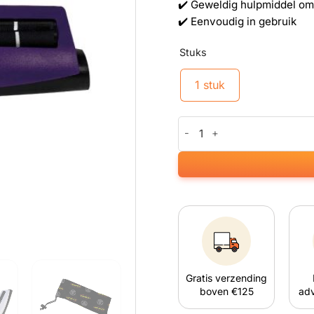
✔️ Geweldig hulpmiddel om s
✔️ Eenvoudig in gebruik
Stuks
1 stuk
Futurola Joint Roller Paars aan
Gratis verzending
boven €125
adv