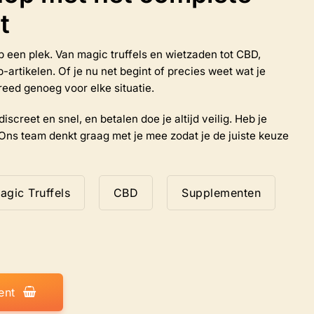
worden
t
op
de
productpagina
 op een plek. Van magic truffels en wietzaden tot CBD,
rtikelen. Of je nu net begint of precies weet wat je
reed genoeg voor elke situatie.
iscreet en snel, en betalen doe je altijd veilig. Heb je
Ons team denkt graag met je mee zodat je de juiste keuze
agic Truffels
CBD
Supplementen
ent