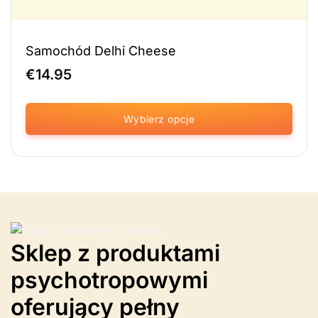
Samochód Delhi Cheese
€
14.95
Wybierz opcje
Ten
produkt
ma
wiele
wariantów.
Opcje
można
Sklep z produktami
wybrać
na
psychotropowymi
stronie
produktu
oferujący pełny