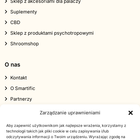
Sklep z akcesoriami dla palaczy
Suplementy
CBD
Sklep z produktami psychotropowymi
Shroomshop
O nas
Kontakt
O Smartific
Partnerzy
Program partnerski
Zarządzanie uprawnieniami
Biuletyn informacyjny
Aby zapewnić użytkownikom jak najlepsze wrażenia, korzystamy z
Zniżka
technologii takich jak pliki cookie w celu zapisywania i/lub
odczytywania informacji o Twoim urządzeniu. Wyrażając zgodę na