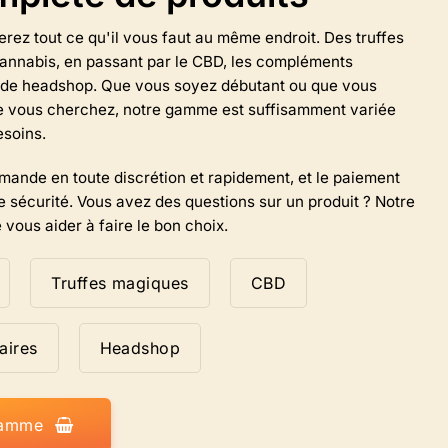
options
sur
erez tout ce qu'il vous faut au même endroit. Des truffes
la
annabis, en passant par le CBD, les compléments
page
es de headshop. Que vous soyez débutant ou que vous
du
e vous cherchez, notre gamme est suffisamment variée
produit.
esoins.
ande en toute discrétion et rapidement, et le paiement
e sécurité. Vous avez des questions sur un produit ? Notre
 vous aider à faire le bon choix.
Truffes magiques
CBD
aires
Headshop
gamme