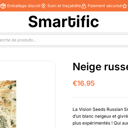
€
Emballage discret
Suivi et traçabilité
Paiement sécurisé
Neige russ
€
16.95
La Vision Seeds Russian Sn
d’un blanc neigeux et givr
plus expérimentés ! Qui aur