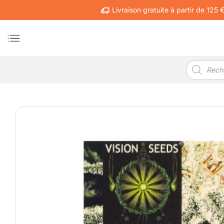
Passer
Livraison gratuite à partir de 125 
au
contenu
Recherche
de
produits