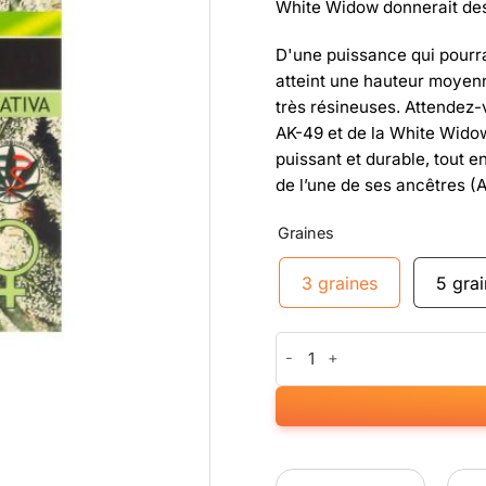
White Widow donnerait des 
D'une puissance qui pourrai
atteint une hauteur moyenn
très résineuses. Attendez
AK-49 et de la White Widow.
puissant et durable, tout e
de l’une de ses ancêtres (
Graines
3 graines
5 gra
quantité de Russian Snow