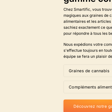
options
sur
Chez Smartific, vous trouv
la
magiques aux graines de c
page
alimentaires et les articl
du
sachiez exactement ce qu
produit.
pour répondre à tous les b
Nous expédions votre comm
s'effectue toujours en tout
équipe se fera un plaisir de
Graines de cannabis
Compléments aliment
Découvrez notre 